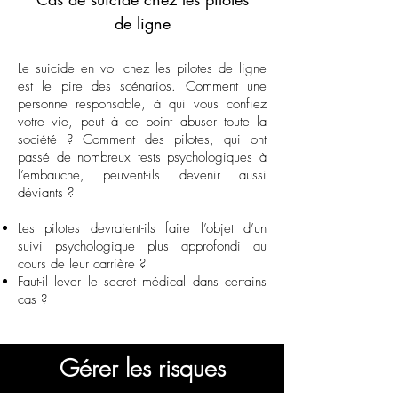
de ligne
Le suicide en vol chez les pilotes de ligne
est le pire des scénarios. Comment une
personne responsable, à qui vous confiez
votre vie, peut à ce point abuser toute la
société ? Comment des pilotes, qui ont
passé de nombreux tests psychologiques à
l’embauche, peuvent-ils devenir aussi
déviants ?
Les pilotes devraient-ils faire l’objet d’un
suivi psychologique plus approfondi au
cours de leur carrière ?
Faut-il lever le secret médical dans certains
cas ?
Gérer les risques