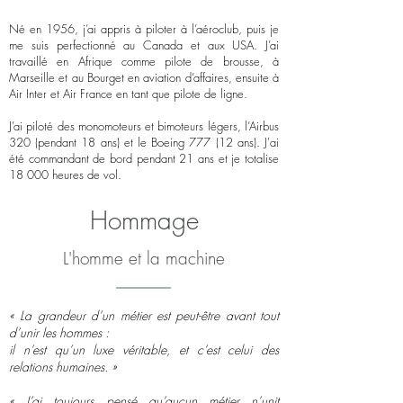
Né en 1956, j’ai appris à piloter à l’aéroclub, puis je
me suis perfectionné au Canada et aux USA. J’ai
travaillé en Afrique comme pilote de brousse, à
Marseille et au Bourget en aviation d’affaires, ensuite à
Air Inter et Air France en tant que pilote de ligne.
J’ai piloté des monomoteurs et bimoteurs légers, l’Airbus
320 (pendant 18 ans) et le Boeing 777 (12 ans). J'ai
été commandant de bord pendant 21 ans et je totalise
18 000 heures de vol.
Hommage
L'homme et la machine
« La grandeur d’un métier est peut-être avant tout
d’unir les hommes :
i
l n’est qu’un luxe véritable, et c’est celui des
relations humaines. »
« J’ai toujours pensé qu’aucun métier n’unit