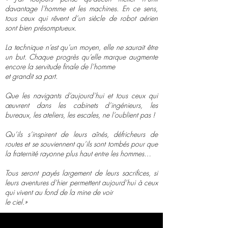
davantage l’homme et les machines. En ce sens,
tous ceux qui rêvent d’un siècle de robot aérien
sont bien présomptueux.
La technique n’est qu’un moyen, elle ne saurait être
un but. Chaque progrès qu’elle marque augmente
encore la servitude finale de l’homme
et grandit sa part.
Que les navigants d’aujourd’hui et tous ceux qui
œuvrent dans les cabinets d’ingénieurs, les
bureaux, les ateliers, les escales, ne l’oublient pas !
Qu’ils s’inspirent de leurs aînés, défricheurs de
routes et se souviennent qu’ils sont tombés pour que
la fraternité rayonne plus haut entre les hommes…
Tous seront payés largement de leurs sacrifices, si
leurs aventures d’hier permettent aujourd’hui à ceux
qui vivent au fond de la mine de
voir
l
e ciel​.»