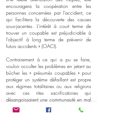
encouragera la coopération entre les
personnes concernées par l’accident, ce
qui facilitera la découverte des causes
sous-jacentes. L’intérêt à court terme de
trouver un coupable est préjudiciable à
l’objectif à long terme de prévenir de
futurs accidents » (OACI).
Contrairement à ce qui a pu se faire,
vouloir occulter les problèmes en jetant au
bûcher les « présumés coupables » pour
protéger un système défaillant est propre
aux régimes totalitaires ou aux religions
avec ces rites sacrificatoires qui
désangoissaient une communauté en mal
de réponses.
La démarche sécuritaire doit être
transparente, claire et audible. Elle ne doit
pas être détournée de son but initial par le
lobbying de l’industrie avec ses sacro-