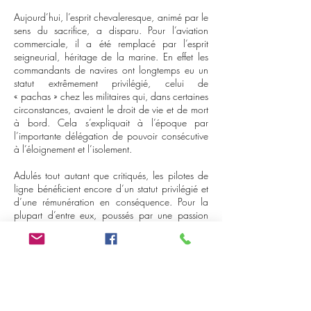
Aujourd’hui, l’esprit chevaleresque, animé par le
sens du sacrifice, a disparu. Pour l’aviation
commerciale, il a été remplacé par l’esprit
seigneurial, héritage de la marine. En effet les
commandants de navires ont longtemps eu un
statut extrêmement privilégié, celui de
« pachas » chez les militaires qui, dans certaines
circonstances, avaient le droit de vie et de mort
à bord. Cela s’expliquait à l’époque par
l’importante délégation de pouvoir consécutive
à l’éloignement et l’isolement.
Adulés tout autant que critiqués, les pilotes de
ligne bénéficient encore d’un statut privilégié et
d’une rémunération en conséquence. Pour la
plupart d’entre eux, poussés par une passion
indéfectible, ce métier est une finalité,
l’aboutissement d’un rêve. Le chemin pour y
arriver est semé d’embûches, et l’admission dans
une grande compagnie une consécration.
En dehors des problèmes de santé, il y a très
peu de pilotes de ligne qui abandonnent leur