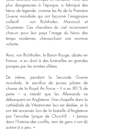
plus dangereuses à l’époque, a fabriqué des
héros de légende, comme les As de la Première
Guerre mondiale qui ont façonné l’imaginaire
collectif : von Richthofen, Mannock et
Guynemer. Ces chevaliers du ciel incarnaient
chacun pour leur pays l’image du héros des
temps modernes, chevauchant une monture
volante.
Ainsi, von Richthofen, le Baron Rouge, abattu en
France, a eu droit à des funérailles en grandes
pompes par les armées alliées.
De même, pendant la Seconde Guerre
mondiale, le sacrifice de jeunes pilotes de
chasse de la Royal Air Force – il a eu 80 % de
perte – a interdit que les Allemands ne
débarquent en Angleterre. Une chapelle dans la
cathédrale de Westminster leur est dédiée, et ils
ont été encensés lors de la bataille d’Angleterre
par l’envolée lyrique de Churchill : « Jamais
dans l’histoire des conflits, tant de gens n’ont dû
autant à si peu. »